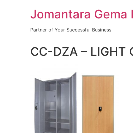
Skip
Jomantara Gema 
to
content
Partner of Your Successful Business
CC-DZA – LIGHT