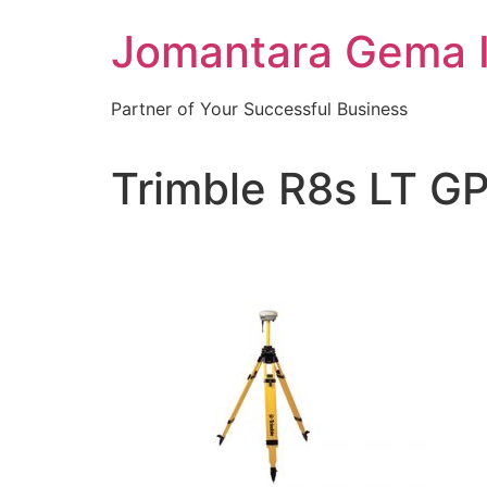
Skip
Jomantara Gema 
to
content
Partner of Your Successful Business
Trimble R8s LT GP