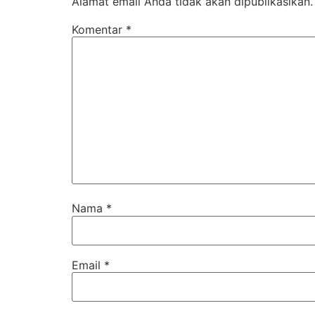
Alamat email Anda tidak akan dipublikasikan.
Komentar
*
Nama
*
Email
*