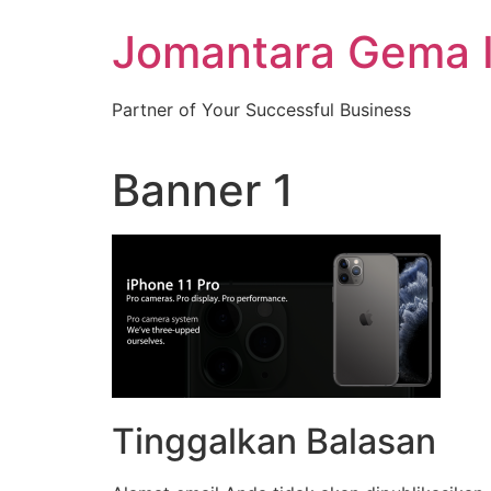
Skip
Jomantara Gema 
to
content
Partner of Your Successful Business
Banner 1
Tinggalkan Balasan