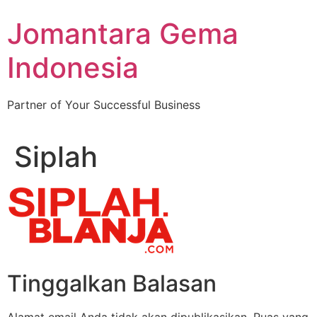
Skip
Jomantara Gema
to
content
Indonesia
Partner of Your Successful Business
Siplah
Tinggalkan Balasan
Alamat email Anda tidak akan dipublikasikan.
Ruas yang