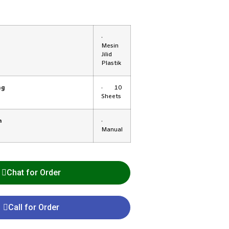
·
Mesin
Jilid
Plastik
ng
· 10
Sheets
n
·
Manual
Chat for Order
Call for Order