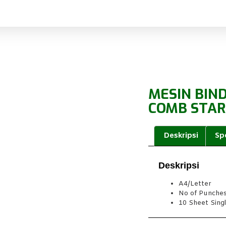
MESIN BIN
COMB STAR
Deskripsi
Spe
Deskripsi
A4/Letter
No of Punche
10 Sheet Sing