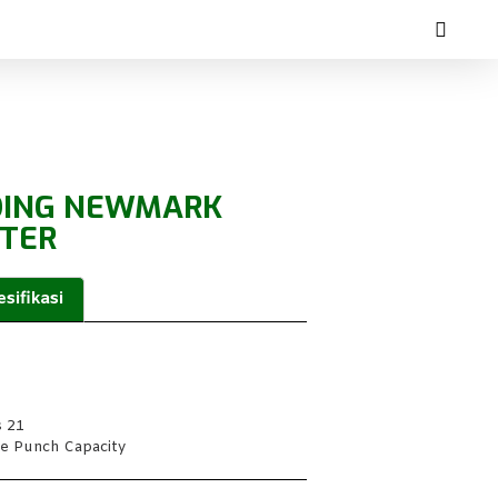
DING NEWMARK
TER
sifikasi
s 21
le Punch Capacity